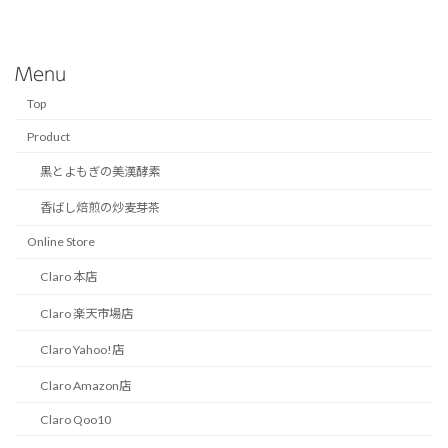
Menu
Top
Product
黒とよもぎの美漢酵素
香ばし焙煎の炒麦芽茶
Online Store
Claro 本店
Claro 楽天市場店
Claro Yahoo!店
Claro Amazon店
Claro Qoo10