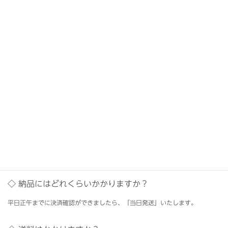
◇ 材質：紙
◇ サイズ：22cm×15cm×7cm ※ハンドル含まず
◇ 色：ダークグレー ※ハンドル：ピンク
330円（税込）
商品ページへ
よくあるご質問
◇ 納品にはどれくらいかかりますか？
平日正午までに決済確認ができましたら、「当日発送」いたします。